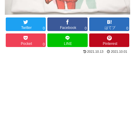
Twitter
Facebook
はてブ
0
0
0
Pocket
LINE
Pinterest
0
2021.10.13
2021.10.01