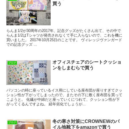
買う
らんま1/2が30周年の2017年、記念グッズがたくさん出て、その中で
らんま1/2はTシャツが発売されなくて手に入らないので、これを機に
買いました。 2017年10月25日のことです。 ヴィレッジヴァンガード
での記念グッズ ...
オフィスチェアのシートクッショ
ブログ
ンをしまむらで買う
パソコンの時に座っているイス用にしている座布団が座りすぎてクッ
ション性が下がってしまったので、またその下に敷く座布団を買って
こようと。 化繊が中綿だと座っていくにつれて、クッション性が下
がってくるんですよね。 経年劣化でしょうが...
冬の寒さ対策にCROWNEWのパ
ブログ
イル地靴下をamazonで買う