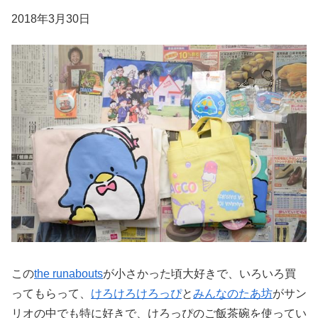
2018年3月30日
この
the runabouts
が小さかった頃大好きで、いろいろ買
ってもらって、
けろけろけろっぴ
と
みんなのたあ坊
がサン
リオの中でも特に好きで、けろっぴのご飯茶碗を使ってい