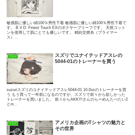
敏感肌に優しい綿100％男性下着 敏感肌に優しい綿100％男性下着で
す。 B.V.D. Finest Touch EXのボクサーブリーフです。 天然コット
ンを使用して肌にとても優しいです。 精紡交撚糸（プライマー
ス）...
スズリでユナイテッドアスレの
ブログ
5044-01のトレーナーを買う
suzuriスズリのユナイテッドアスレ5044-01 10.0ozのトレーナーを買
う もう買って一年前になるのですが、スズリで前々から欲しかった
トレーナーを買いました。 前々からAKKY!さんのらーめんたべたい2
とm...
アメリカ企画のTシャツの魅力と
ブログ
その世界