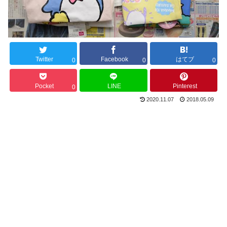
Twitter
Facebook
はてブ
0
0
0
Pocket
LINE
Pinterest
0
2020.11.07
2018.05.09